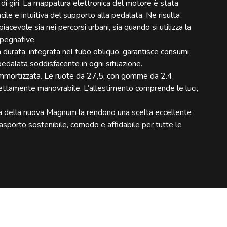
i giri. La mappatura elettronica del motore è stata
ile e intuitiva del supporto alla pedalata. Ne risulta
iacevole sia nei percorsi urbani, sia quando si utilizza la
mpegnative.
durata, integrata nel tubo obliquo, garantisce consumi
pedalata soddisfacente in ogni situazione.
mmortizzata. Le ruote da 27,5, con gomme da 2.4,
fettamente manovrabile. L’allestimento comprende le luci,
tiva della nuova Magnum la rendono una scelta eccellente
asporto sostenibile, comodo e affidabile per tutte le