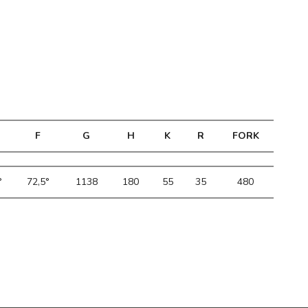
F
G
H
K
R
FORK
°
72,5°
1138
180
55
35
480
SUPPORTO
DENTRO OLYMPIA
AREA RISERVATA
TROVA RIVENDITORE
DOWNLOAD