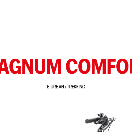
BICICLETTE
E-BIKE
MONDO OLYMPIA
NEWS
AGNUM COMFO
E-URBAN / TREKKING